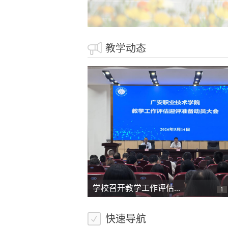
教学动态
以赛促研砺师能 同台竞...
1
快速导航