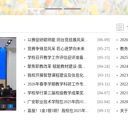
以赛促研砺师能 同台竞技展风采...
[06-09]
20
竞赛争锋显风采 匠心逐梦向未来
[05-27]
教务
学校召开教学工作评估迎评准备...
[05-15]
20
聚焦职教改革 赋能教材建设-我...
[04-24]
20
我校开展智慧课程建设及信息化...
[03-11]
20
2026年春季学期教学科研工作专...
[03-11]
20
学校举行第三届校级教学成果奖...
[04-07]
20
广安职业技术学院在2025年四川...
[02-04]
20
2
3
喜报！1金1银5铜！我校在2025年...
[09-13]
关于