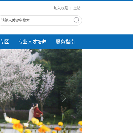
加入收藏
|
主站
专区
专业人才培养
服务指南