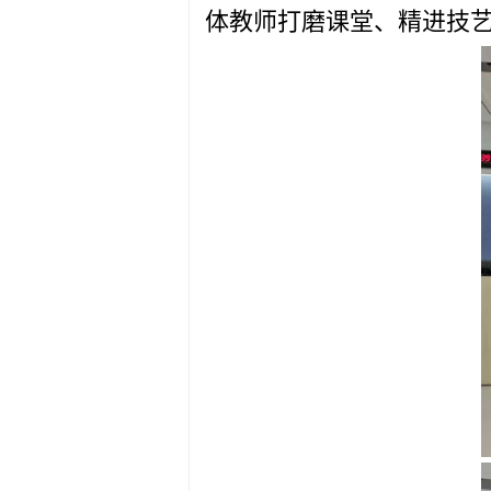
体教师打磨课堂、精进技