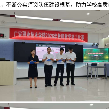
艺，不断夯实师资队伍建设根基，助力学校高质