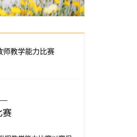
级教师教学能力比赛
—
比赛