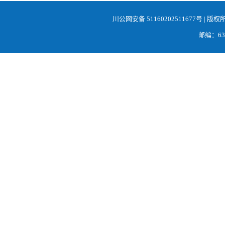
川公网安备 51160202511677号
| 版权
邮编：638