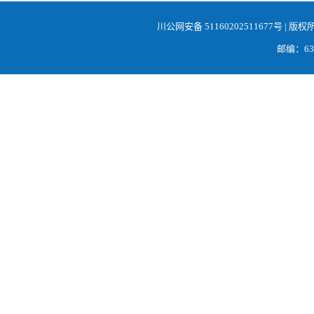
川公网安备 51160202511677号
| 版权
邮编：638