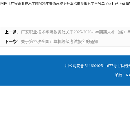
附件【
广安职业技术学院2026年普通高校专升本拟推荐报名学生名单.xlsx
】已下载
40
上一条：
广安职业技术学院教务处关于2025-2026-1学期期末补（缓
下一条：
关于第77次全国计算机等级考试报名的通知
川公网安备 51160202511677号
| 版权
邮编：638